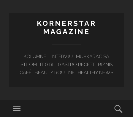
KORNERSTAR
MAGAZINE
KOLUMNE – INTERVJU- MUŠKARAC SA
STILOM- IT GIRL- GASTRO RECEPT- BIZNIS
CAFÉ- BEAUTY ROUTINE- HEALTHY NEWS