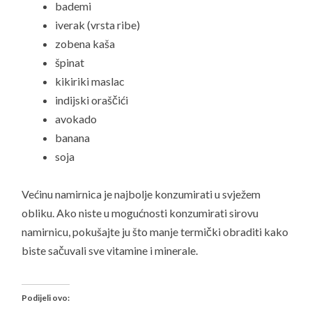
bademi
iverak (vrsta ribe)
zobena kaša
špinat
kikiriki maslac
indijski oraščići
avokado
banana
soja
Većinu namirnica je najbolje konzumirati u svježem
obliku. Ako niste u mogućnosti konzumirati sirovu
namirnicu, pokušajte ju što manje termički obraditi kako
biste sačuvali sve vitamine i minerale.
Podijeli ovo: