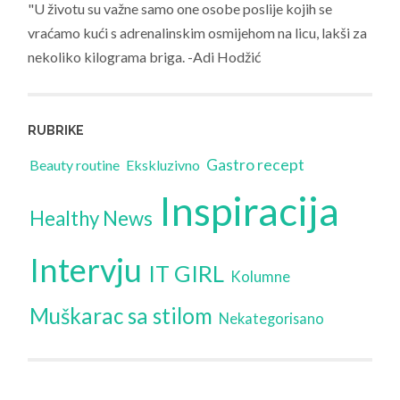
"U životu su važne samo one osobe poslije kojih se
vraćamo kući s adrenalinskim osmijehom na licu, lakši za
nekoliko kilograma briga. -Adi Hodžić
RUBRIKE
Gastro recept
Beauty routine
Ekskluzivno
Inspiracija
Healthy News
Intervju
IT GIRL
Kolumne
Muškarac sa stilom
Nekategorisano