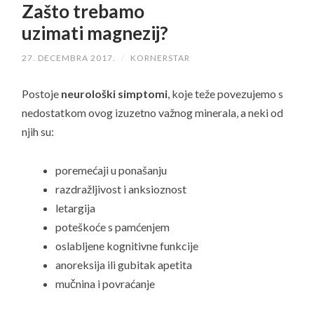
Zašto trebamo
uzimati magnezij?
27. DECEMBRA 2017.
/
KORNERSTAR
Postoje
neurološki simptomi
, koje teže povezujemo s
nedostatkom ovog izuzetno važnog minerala, a neki od
njih su:
poremećaji u ponašanju
razdražljivost i anksioznost
letargija
poteškoće s pamćenjem
oslabljene kognitivne funkcije
anoreksija ili gubitak apetita
mučnina i povraćanje